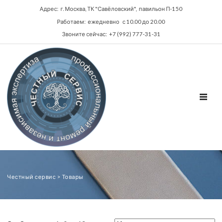
Адрес: г. Москва, ТК "Савёловский", павильон П-150
Работаем: ежедневно с 10.00 до 20.00
Звоните сейчас: +7 (992) 777-31-31
TOGGL
Честный сервис
>
Товары