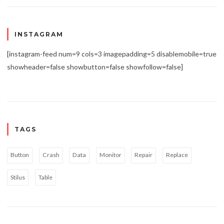
INSTAGRAM
[instagram-feed num=9 cols=3 imagepadding=5 disablemobile=true
showheader=false showbutton=false showfollow=false]
TAGS
Button
Crash
Data
Monitor
Repair
Replace
Stilus
Table