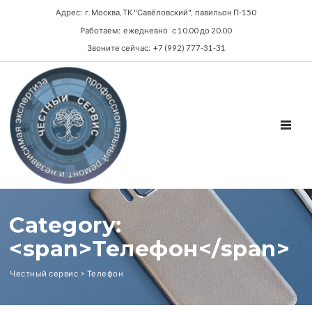
Адрес: г. Москва, ТК "Савёловский", павильон П-150
Работаем: ежедневно с 10.00 до 20.00
Звоните сейчас: +7 (992) 777-31-31
TOGGL
Category:
<span>Телефон</span>
Честный сервис
>
Телефон