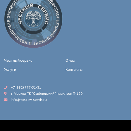
Честный сервис
О нас
Услуги
Контакты
+7 (992) 777-31-31
г. Москва, ТК "Савёловский", павильон П-150
info@moscow-servis.ru